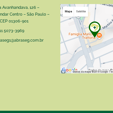
 Avanhandava, 126 –
Mapa
Satélite
ndar Centro – São Paulo –
 CEP 01306-901
11 5073-3969
raseg1@abraseg.com.br
Dados do mapa ©
Dados do mapa ©2018 Google
Te