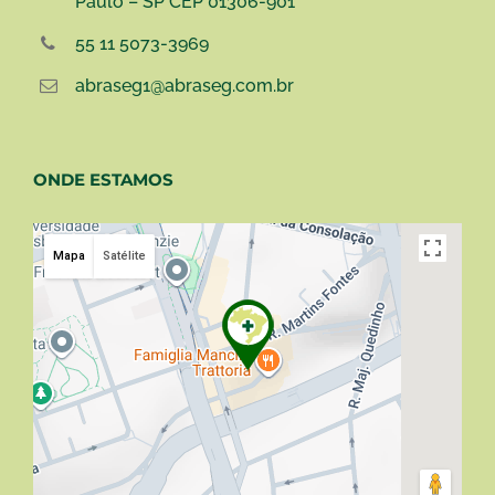
Paulo – SP CEP 01306-901
55 11 5073-3969
abraseg1@abraseg.com.br
ONDE ESTAMOS
Mapa
Satélite