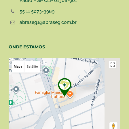
Paulo – SP CEP 01306-901
55 11 5073-3969
abraseg1@abraseg.com.br
ONDE ESTAMOS
Mapa
Satélite