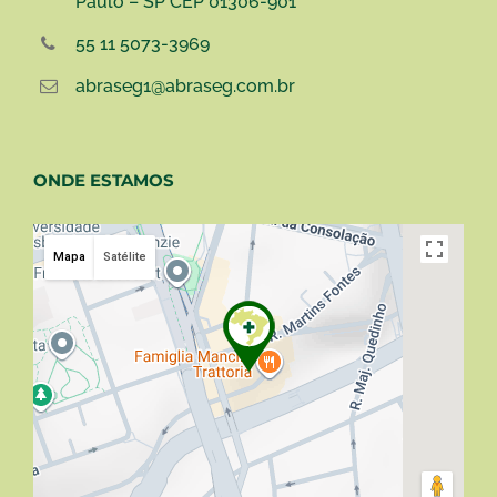
Paulo – SP CEP 01306-901
55 11 5073-3969
abraseg1@abraseg.com.br
ONDE ESTAMOS
Mapa
Satélite